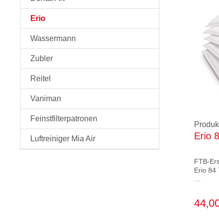
Erio
Wassermann
Zubler
Reitel
Vaniman
Feinstfilterpatronen
Produ
Erio 
Luftreiniger Mia Air
FTB-Ers
Erio 84
Verpack
Beutel
44,00
Filterk