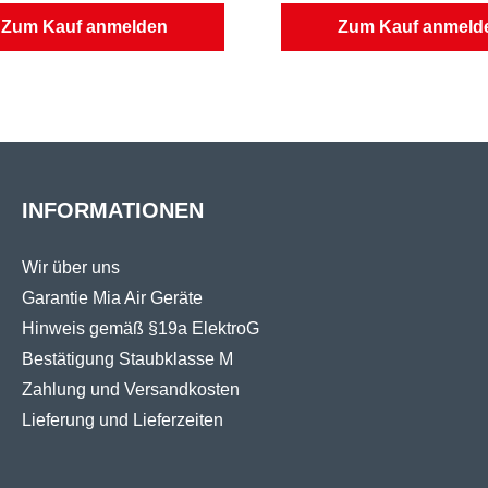
Zum Kauf anmelden
Zum Kauf anmeld
terial geprüft nach Gültigkeit:
Filtermaterial geprüft nach Gül
 96 ZH 1 / 487 / BIA
bis 12 / 96 ZH 1 / 487 / BIA
 97 EN 60335-2-69 / BIA
ab 01 / 97 EN 60335-2-69 / B
 / 2010 EN 60335-2-69 / IFA
seit 01 / 2010 EN 60335-2-69 
INFORMATIONEN
Wir über uns
Garantie Mia Air Geräte
Hinweis gemäß §19a ElektroG
Bestätigung Staubklasse M
Zahlung und Versandkosten
Lieferung und Lieferzeiten