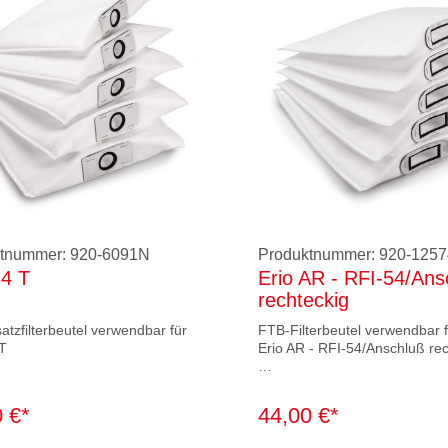
ktnummer:
920-6091N
Produktnummer:
920-125
84 T
Erio AR - RFI-54/Ans
rechteckig
atzfilterbeutel verwendbar für
FTB-Filterbeutel verwendbar 
 T
Erio AR - RFI-54/Anschluß re
ung: 1 VE = 5 Stück im PE-
Verpackung: 1 VE = 5 Stück i
Beutel
 €*
44,00 €*
lasse: M
Filterklasse: M