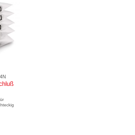
74N
chluß
für
chteckig
m PE-