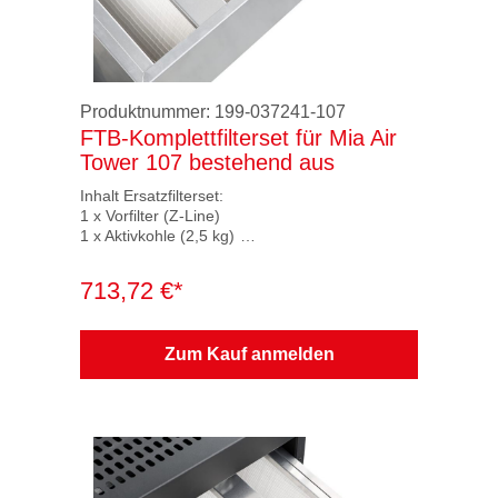
Nutzung der Mia Air App beim Käufer nicht
erfüllt werden, berechtigt dies den Käufer nicht
zur Geltendmachung von
Gewährleistungsrechten, insbesondere nicht
zum Rücktritt vom Vertrag.
Produktnummer:
199-037241-107
FTB-Komplettfilterset für Mia Air
Tower 107 bestehend aus
Inhalt Ersatzfilterset:
1 x Vorfilter (Z-Line)
1 x Aktivkohle (2,5 kg)
1 x ULPA Filter U15 (27m² Filterfläche)
713,72 €*
Zum Kauf anmelden