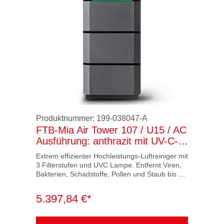
Produktnummer:
199-038047-A
FTB-Mia Air Tower 107 / U15 / AC
Ausführung: anthrazit mit UV-C-
Licht
Extrem effizienter Hochleistungs-Luftreiniger mit
3 Filterstufen und UVC Lampe. Entfernt Viren,
Bakterien, Schadstoffe, Pollen und Staub bis zu
99,9995% aus der Luft.
5.397,84 €*
Spezifikationen:
• Max. Luftdurchsatz 2400 m³/h
• Effektive Raumabdeckung 250 m²