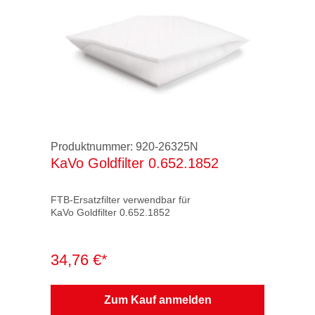
Produktnummer:
920-26325N
KaVo Goldfilter 0.652.1852
FTB-Ersatzfilter verwendbar für
KaVo Goldfilter 0.652.1852
Verpackung: 1 VE = 1 Stück im PE-Beutel
34,76 €*
Filterklasse: M
Filtermaterial geprüft nach Gültigkeit:
Zum Kauf anmelden
bis 12 / 96 ZH 1 / 487 / BIA
ab 01 / 97 EN 60335-2-69 / BIA