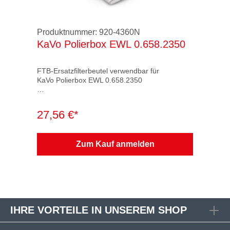
Produktnummer:
920-4360N
KaVo Polierbox EWL 0.658.2350
FTB-Ersatzfilterbeutel verwendbar für
KaVo Polierbox EWL 0.658.2350
Verpackung: 1 VE = 2 Stück im PE-Beutel
inklusive Abfallbeutel
27,56 €*
Filterklasse: M
Zum Kauf anmelden
Filtermaterial geprüft nach Gültigkeit:
bis 12 / 96 ZH 1 / 487 / BIA
ab 01 / 97 EN 60335-2-69 / BIA
seit 01 / 2010 EN 60335-2-69 / IFA
IHRE VORTEILE IN UNSEREM SHOP