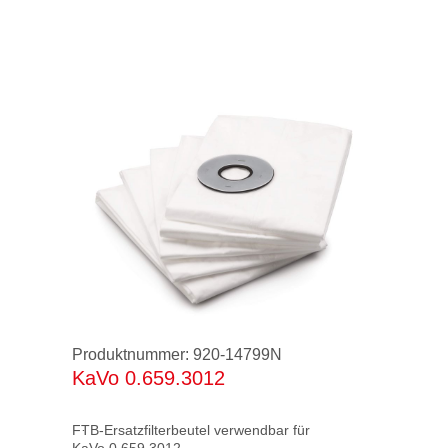
Filtermaterial geprüft nach Gültigkeit:
bis 12 / 96 ZH 1 / 487 / BIA
ab 01 / 97 EN 60335-2-69 / BIA
seit 01 / 2010 EN 60335-2-69 / IFA
Produktnummer:
920-14799N
KaVo 0.659.3012
FTB-Ersatzfilterbeutel verwendbar für