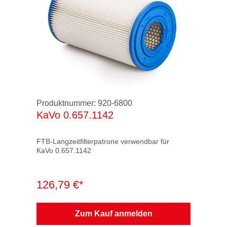
Produktnummer:
920-6800
KaVo 0.657.1142
FTB-Langzeitfilterpatrone verwendbar für
KaVo 0.657.1142
Verpackung: 1 VE = 1 Stück im Karton
126,79 €*
Technische Daten:
Durchmesser 180 mm
Höhe 315 mm
Zum Kauf anmelden
Filterklasse: M