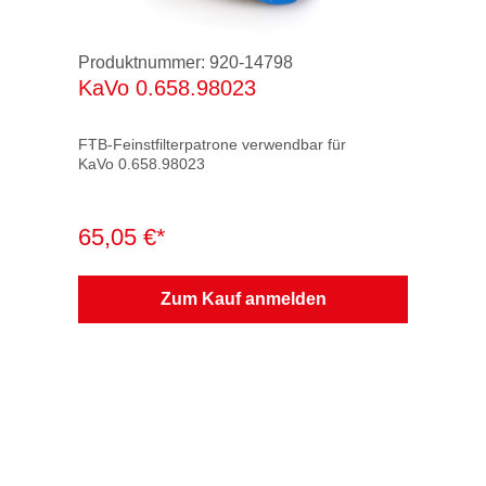
Produktnummer:
920-14798
KaVo 0.658.98023
FTB-Feinstfilterpatrone verwendbar für
KaVo 0.658.98023
Verpackung: 1 VE = 1 Stück im Karton
65,05 €*
Filterklasse: M
Filtermaterial geprüft nach Gültigkeit:
Zum Kauf anmelden
bis 12 / 96 ZH 1 / 487 / BIA
ab 01 / 97 EN 60335-2-69 / BIA
seit 01 / 2010 EN 60335-2-69 / IFA