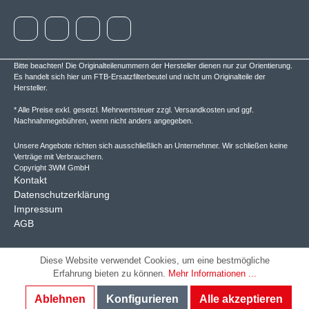
Bitte beachten! Die Originalteilenummern der Hersteller dienen nur zur Orientierung.
Es handelt sich hier um FTB-Ersatzfilterbeutel und nicht um Originalteile der
Hersteller.
* Alle Preise exkl. gesetzl. Mehrwertsteuer zzgl.
Versandkosten
und ggf.
Nachnahmegebühren, wenn nicht anders angegeben.
Unsere Angebote richten sich ausschließlich an Unternehmer. Wir schließen keine
Verträge mit Verbrauchern.
Copyright 3WM GmbH
Kontakt
Datenschutzerklärung
Impressum
AGB
Diese Website verwendet Cookies, um eine bestmögliche
Erfahrung bieten zu können.
Mehr Informationen ...
Ablehnen
Konfigurieren
Alle akzeptieren