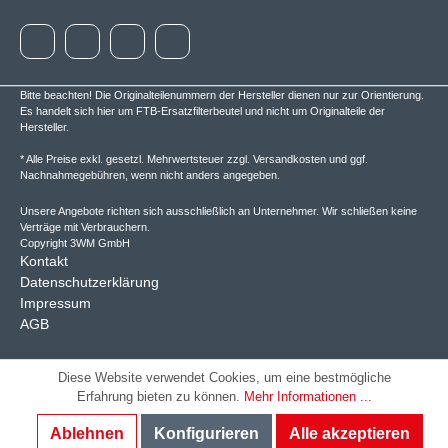
Bitte beachten! Die Originalteilenummern der Hersteller dienen nur zur Orientierung.
Es handelt sich hier um FTB-Ersatzfilterbeutel und nicht um Originalteile der
Hersteller.
* Alle Preise exkl. gesetzl. Mehrwertsteuer zzgl.
Versandkosten
und ggf.
Nachnahmegebühren, wenn nicht anders angegeben.
Unsere Angebote richten sich ausschließlich an Unternehmer. Wir schließen keine
Verträge mit Verbrauchern.
Copyright 3WM GmbH
Kontakt
Datenschutzerklärung
Impressum
AGB
Diese Website verwendet Cookies, um eine bestmögliche
Erfahrung bieten zu können.
Mehr Informationen ...
Ablehnen
Konfigurieren
Alle akzeptieren