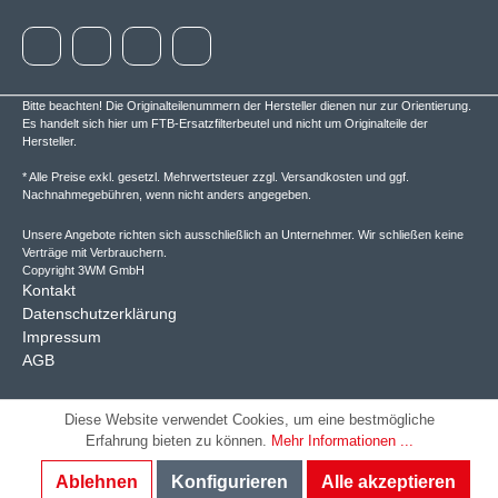
Bitte beachten! Die Originalteilenummern der Hersteller dienen nur zur Orientierung.
Es handelt sich hier um FTB-Ersatzfilterbeutel und nicht um Originalteile der
Hersteller.
* Alle Preise exkl. gesetzl. Mehrwertsteuer zzgl.
Versandkosten
und ggf.
Nachnahmegebühren, wenn nicht anders angegeben.
Unsere Angebote richten sich ausschließlich an Unternehmer. Wir schließen keine
Verträge mit Verbrauchern.
Copyright 3WM GmbH
Kontakt
Datenschutzerklärung
Impressum
AGB
Diese Website verwendet Cookies, um eine bestmögliche
Erfahrung bieten zu können.
Mehr Informationen ...
Ablehnen
Konfigurieren
Alle akzeptieren