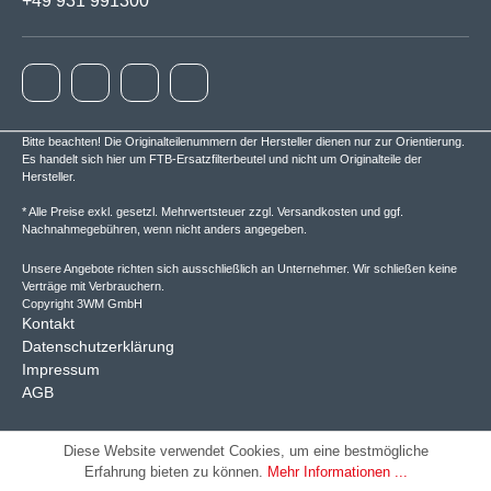
+49 931 991300
Bitte beachten! Die Originalteilenummern der Hersteller dienen nur zur Orientierung.
Es handelt sich hier um FTB-Ersatzfilterbeutel und nicht um Originalteile der
Hersteller.
* Alle Preise exkl. gesetzl. Mehrwertsteuer zzgl.
Versandkosten
und ggf.
Nachnahmegebühren, wenn nicht anders angegeben.
Unsere Angebote richten sich ausschließlich an Unternehmer. Wir schließen keine
Verträge mit Verbrauchern.
Copyright 3WM GmbH
Kontakt
Datenschutzerklärung
Impressum
AGB
Diese Website verwendet Cookies, um eine bestmögliche
Erfahrung bieten zu können.
Mehr Informationen ...